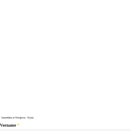
Immobilien in Wordpress - Frymo
Vorname
*