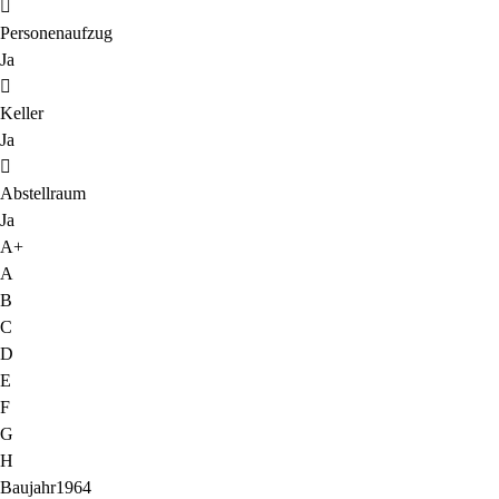
Personenaufzug
Ja
Keller
Ja
Abstellraum
Ja
A+
A
B
C
D
E
F
G
H
Baujahr
1964