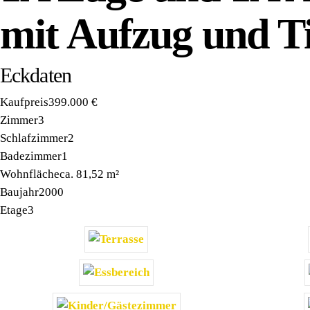
mit Aufzug und Ti
Eckdaten
Kaufpreis
399.000 €
Zimmer
3
Schlafzimmer
2
Badezimmer
1
Wohnfläche
ca. 81,52 m²
Baujahr
2000
Etage
3